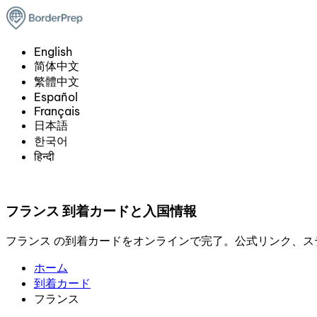
English
简体中文
繁體中文
Español
Français
日本語
한국어
हिन्दी
フランス 到着カードと入国情報
フランス の到着カードをオンラインで完了。公式リンク、
ホーム
到着カード
フランス