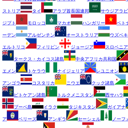
ストリア
タイ
アラブ首長国連邦
サウジアラビ
ジプト
モロッコ
マカオ
ハンガリー
ベト
ーデン
アルゼンチン
オーストラリア
ウズベキ
エルトリコ
フィリピン
ジョージア
スロベニア
タークス・カイコス諸島
中央アフリカ共和国
エメン
トケラウ
ナイジェリア
レユニオン
アンゴラ
コスタリカ
ニウエ
クック諸島
ピトケアン諸島
トルクメニスタン
西サハラ
ブーベ島
イラク
タジキスタン
ガイアナ
ア
ベリーズ
アンギラ
セーシェル
ノーフ