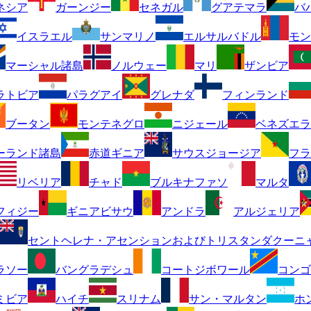
ネシア
ガーンジー
セネガル
グアテマラ
バ
イスラエル
サンマリノ
エルサルバドル
モン
マーシャル諸島
ノルウェー
マリ
ザンビア
ラトビア
パラグアイ
グレナダ
フィンランド
ブータン
モンテネグロ
ニジェール
ベネズエラ
ーランド諸島
赤道ギニア
サウスジョージア
フラ
リベリア
チャド
ブルキナファソ
マルタ
フィジー
ギニアビサウ
アンドラ
アルジェリア
セントヘレナ・アセンションおよびトリスタンダクーニ
ラソー
バングラデシュ
コートジボワール
コンゴ
ミビア
ハイチ
スリナム
サン・マルタン
ホ