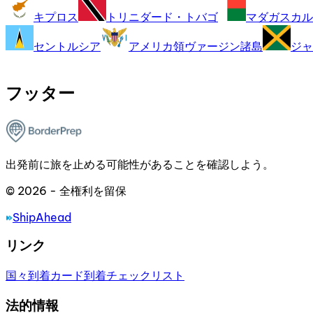
キプロス
トリニダード・トバゴ
マダガスカル
セントルシア
アメリカ領ヴァージン諸島
ジャ
フッター
出発前に旅を止める可能性があることを確認しよう。
© 2026 - 全権利を留保
ShipAhead
リンク
国々
到着カード
到着チェックリスト
法的情報