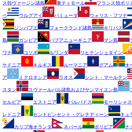
ス領ヴァージン諸島
東ティモール
フランス領ポリ
ペ
ウルグアイ
バミューダ
ウォリス・フツナ
ジンバブエ
フォークランド諸島
キリバス
島
ガンビア
パプアニューギニア
マン島
ワナ
コソボ
ルワンダ
リヒテンシュタイン
ケドニア
キルギス
ルーマニア
グアム
オ
ア
ミクロネシア
ラオス
シント・マールテン
スタン
スヴァールバル諸島およびヤンマイエン島
セルビア
エストニア
バルバドス
モーリシャス
レドニア
セントビンセント・グレナディーン
キュ
カリブ海オランダ
ネパール
ボリビア
ナ