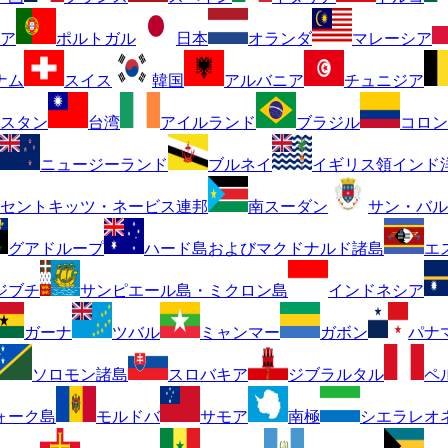
ア
ポルトガル
日本
オランダ
マレーシア
ナム
スイス
韓国
アルバニア
チュニジア
スタン
台湾
アイルランド
ブラジル
コロン
ニュージーランド
ブルネイ
イギリス領インド
セントキッツ・ネービス連邦
南スーダン
サン・バル
グアドループ
ハード島およびマクドナルド諸島
エ
ジブチ
サンピエール島・ミクロン島
インドネシア
ガーナ
ツバル
ミャンマー
ガボン
パナ
ソロモン諸島
スロバキア
ジブラルタル
ペ
ォーク島
モルドバ
サモア
南極
シエラレオ