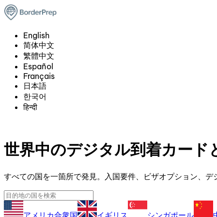
English
简体中文
繁體中文
Español
Français
日本語
한국어
हिन्दी
世界中のデジタル到着カード
すべての国を一箇所で発見。入国要件、ビザオプション、デ
アメリカ合衆国
イギリス
シンガポール