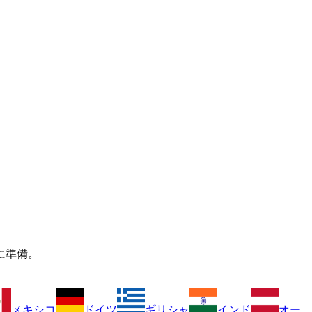
に準備。
メキシコ
ドイツ
ギリシャ
インド
オー