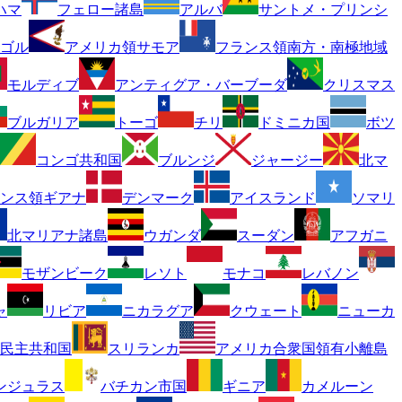
ハマ
フェロー諸島
アルバ
サントメ・プリンシ
ゴル
アメリカ領サモア
フランス領南方・南極地域
モルディブ
アンティグア・バーブーダ
クリスマス
ブルガリア
トーゴ
チリ
ドミニカ国
ボツ
コンゴ共和国
ブルンジ
ジャージー
北マ
ンス領ギアナ
デンマーク
アイスランド
ソマリ
北マリアナ諸島
ウガンダ
スーダン
アフガニ
モザンビーク
レソト
モナコ
レバノン
ャ
リビア
ニカラグア
クウェート
ニューカ
民主共和国
スリランカ
アメリカ合衆国領有小離島
ンジュラス
バチカン市国
ギニア
カメルーン