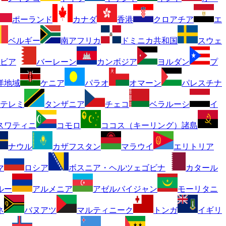
ポーランド
カナダ
香港
クロアチア
エ
ベルギー
南アフリカ
ドミニカ共和国
スウェ
ビア
バーレーン
カンボジア
ヨルダン
プ
洋地域
ケニア
パラオ
オマーン
パレスチナ
テレミ
タンザニア
チェコ
ベラルーシ
イ
スワティニ
コモロ
ココス（キーリング）諸島
ナウル
カザフスタン
マラウイ
エリトリア
マ
ロシア
ボスニア・ヘルツェゴビナ
カタール
ルー
アルメニア
アゼルバイジャン
モーリタニ
ネ
バヌアツ
マルティニーク
トンガ
イギリ