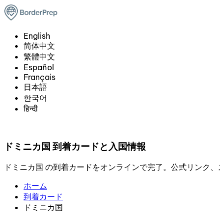
English
简体中文
繁體中文
Español
Français
日本語
한국어
हिन्दी
ドミニカ国 到着カードと入国情報
ドミニカ国 の到着カードをオンラインで完了。公式リンク
ホーム
到着カード
ドミニカ国