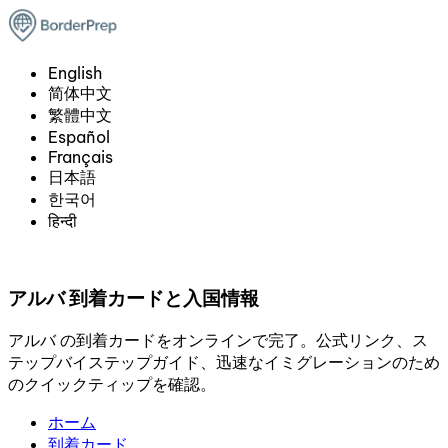
English
简体中文
繁體中文
Español
Français
日本語
한국어
हिन्दी
アルバ 到着カードと入国情報
アルバ の到着カードをオンラインで完了。公式リンク、ス
テップバイステップガイド、迅速なイミグレーションのため
のクイックティップを確認。
ホーム
到着カード