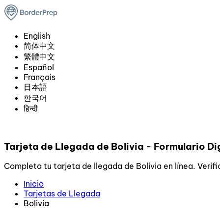
English
简体中文
繁體中文
Español
Français
日本語
한국어
हिन्दी
Tarjeta de Llegada de Bolivia - Formulario Di
Completa tu tarjeta de llegada de Bolivia en línea. Verif
Inicio
Tarjetas de Llegada
Bolivia