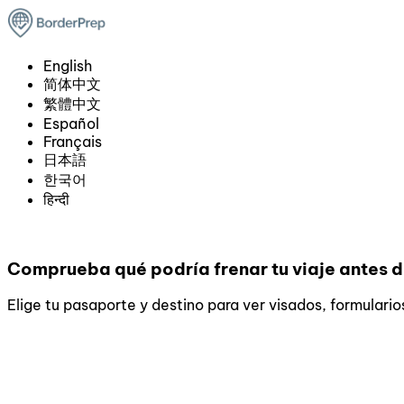
English
简体中文
繁體中文
Español
Français
日本語
한국어
हिन्दी
Comprueba qué podría frenar tu viaje antes d
Elige tu pasaporte y destino para ver visados, formulario