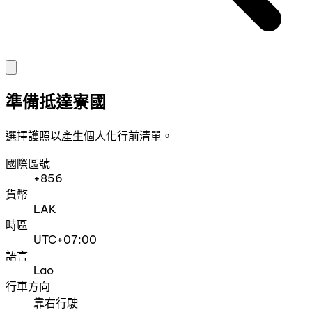
準備抵達寮國
選擇護照以產生個人化行前清單。
國際區號
+856
貨幣
LAK
時區
UTC+07:00
語言
Lao
行車方向
靠右行駛