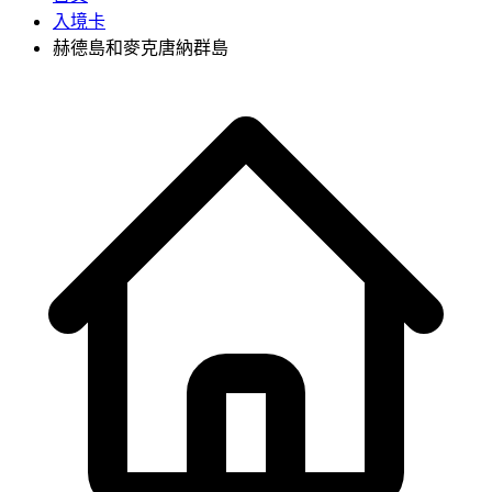
入境卡
赫德島和麥克唐納群島