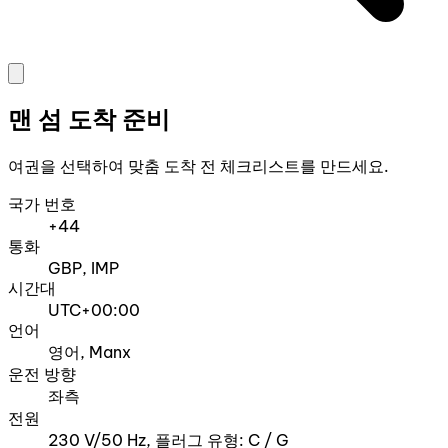
맨 섬 도착 준비
여권을 선택하여 맞춤 도착 전 체크리스트를 만드세요.
국가 번호
+44
통화
GBP, IMP
시간대
UTC+00:00
언어
영어, Manx
운전 방향
좌측
전원
230 V/50 Hz, 플러그 유형: C / G