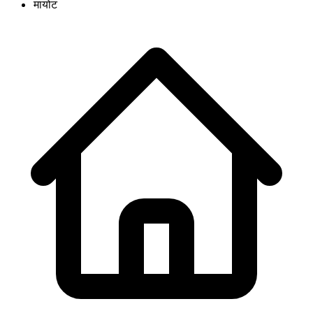
मायोट