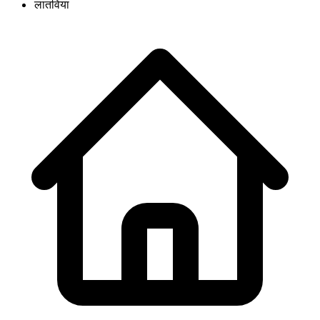
लातविया