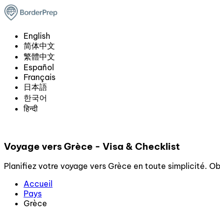
English
简体中文
繁體中文
Español
Français
日本語
한국어
हिन्दी
Voyage vers Grèce - Visa & Checklist
Planifiez votre voyage vers Grèce en toute simplicité. Obt
Accueil
Pays
Grèce